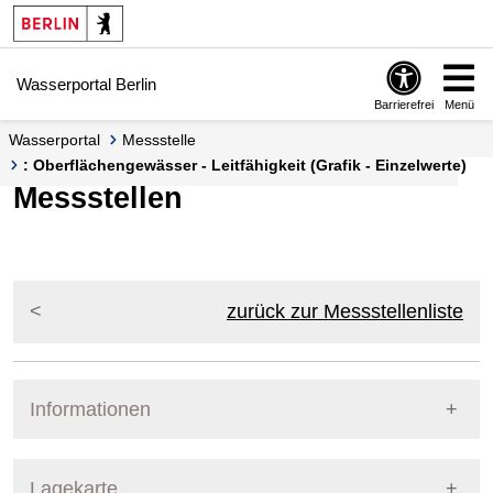
Springe zur Navigation
Springe zum Inhalt
Wasserportal Berlin
Barrierefrei
Menü
Wasserportal
Messstelle
: Oberflächengewässer - Leitfähigkeit (Grafik - Einzelwerte)
Messstellen
zurück zur Messstellenliste
Informationen
Pegel Berlin
Lagekarte