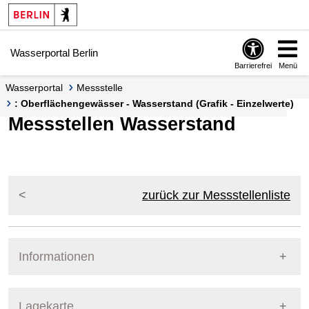
Springe zur Navigation
Springe zum Inhalt
Wasserportal Berlin
Barrierefrei
Menü
Wasserportal
Messstelle
: Oberflächengewässer - Wasserstand (Grafik - Einzelwerte)
Messstellen Wasserstand
zurück zur Messstellenliste
Informationen
Pegel Berlin
Lagekarte