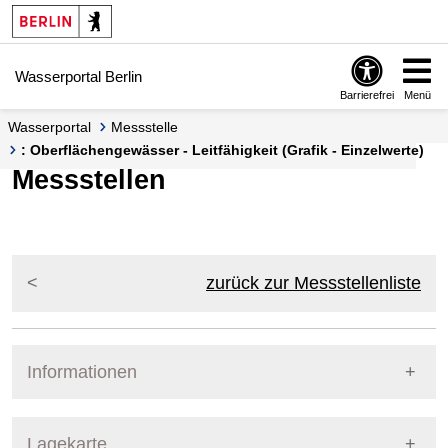
Springe zur Navigation
Springe zum Inhalt
Wasserportal Berlin
Barrierefrei
Menü
Wasserportal
Messstelle
: Oberflächengewässer - Leitfähigkeit (Grafik - Einzelwerte)
Messstellen
zurück zur Messstellenliste
Informationen
Pegel Berlin
Lagekarte