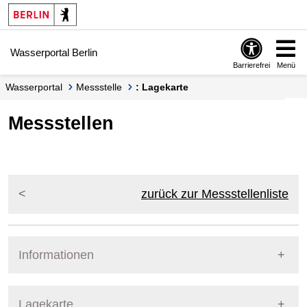
Springe zur Navigation
Springe zum Inhalt
Wasserportal Berlin
Barrierefrei
Menü
Wasserportal
Messstelle
: Lagekarte
Messstellen
zurück zur Messstellenliste
Informationen
Pegel Berlin
Lagekarte