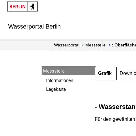
Springe zur Navigation
Springe zum Inhalt
Wasserportal Berlin
Wasserportal
Messstelle
: Oberfläch
Messstelle
Grafik
Downl
Informationen
Lagekarte
- Wasserstan
Für den gewählten 