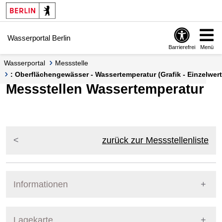
Springe zur Navigation
Springe zum Inhalt
Wasserportal Berlin
Barrierefrei
Menü
Wasserportal
Messstelle
: Oberflächengewässer - Wassertemperatur (Grafik - Einzelwert
Messstellen Wassertemperatur
zurück zur Messstellenliste
Informationen
Pegel Berlin
Lagekarte