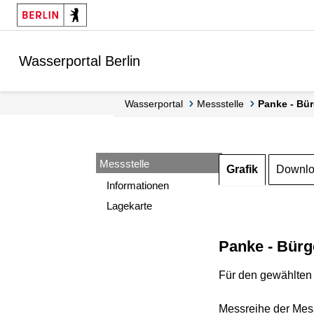
Springe zur Navigation
Springe zum Inhalt
Wasserportal Berlin
Wasserportal
Messstelle
Panke - Bü
Messstelle
Grafik
Downl
Informationen
Lagekarte
Panke - Bürg
Für den gewählten 
Messreihe der Mess