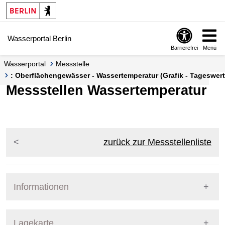
Springe zur Navigation
Springe zum Inhalt
Wasserportal Berlin
Barrierefrei
Menü
Wasserportal
Messstelle
: Oberflächengewässer - Wassertemperatur (Grafik - Tageswert
Messstellen Wassertemperatur
zurück zur Messstellenliste
Informationen
Pegel Berlin
Lagekarte