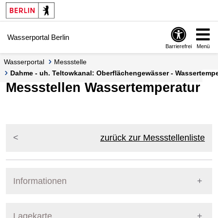
Springe zur Navigation
Springe zum Inhalt
Wasserportal Berlin
Barrierefrei
Menü
Wasserportal
Messstelle
Dahme - uh. Teltowkanal: Oberflächengewässer - Wassertemper
Messstellen Wassertemperatur
zurück zur Messstellenliste
Informationen
Pegel Berlin
Lagekarte