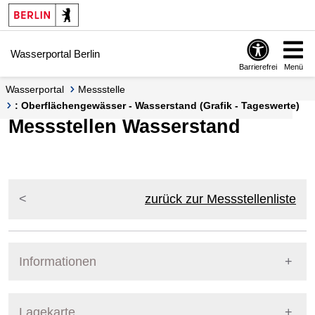
Springe zur Navigation
Springe zum Inhalt
Wasserportal Berlin
Barrierefrei
Menü
Wasserportal
Messstelle
: Oberflächengewässer - Wasserstand (Grafik - Tageswerte)
Messstellen Wasserstand
zurück zur Messstellenliste
Informationen
Pegel Berlin
Lagekarte