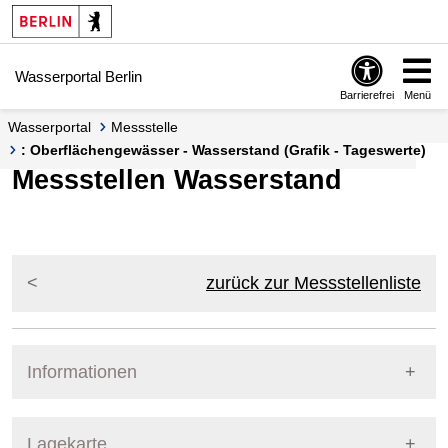
Springe zur Navigation
Springe zum Inhalt
Wasserportal Berlin
Barrierefrei
Menü
Wasserportal
Messstelle
: Oberflächengewässer - Wasserstand (Grafik - Tageswerte)
Messstellen Wasserstand
zurück zur Messstellenliste
Informationen
Pegel Berlin
Lagekarte