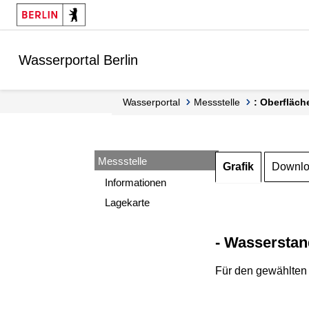
Springe zur Navigation
Springe zum Inhalt
Wasserportal Berlin
Wasserportal
Messstelle
: Oberfläch
Messstelle
Grafik
Downl
Informationen
Lagekarte
- Wasserstan
Für den gewählten 