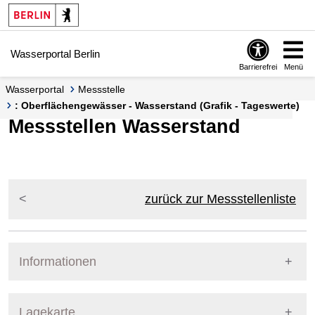
Springe zur Navigation
Springe zum Inhalt
Wasserportal Berlin
Barrierefrei
Menü
Wasserportal
Messstelle
: Oberflächengewässer - Wasserstand (Grafik - Tageswerte)
Messstellen Wasserstand
zurück zur Messstellenliste
Informationen
Pegel Berlin
Lagekarte