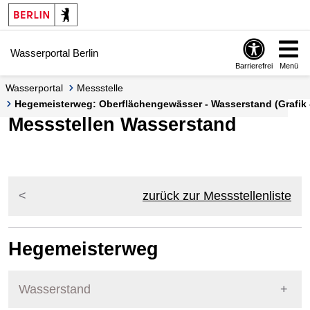
Springe zur Navigation
Springe zum Inhalt
Wasserportal Berlin
Barrierefrei
Menü
Wasserportal
Messstelle
Hegemeisterweg: Oberflächengewässer - Wasserstand (Grafik 
Messstellen Wasserstand
zurück zur Messstellenliste
Hegemeisterweg
Wasserstand