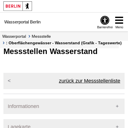
Springe zur Navigation
Springe zum Inhalt
Wasserportal Berlin
Barrierefrei
Menü
Wasserportal
Messstelle
: Oberflächengewässer - Wasserstand (Grafik - Tageswerte)
Messstellen Wasserstand
zurück zur Messstellenliste
Informationen
Pegel Berlin
Lagekarte