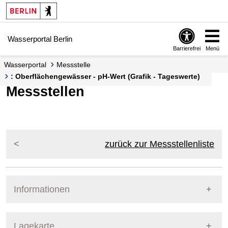
Springe zur Navigation
Springe zum Inhalt
Wasserportal Berlin
Barrierefrei
Menü
Wasserportal
Messstelle
: Oberflächengewässer - pH-Wert (Grafik - Tageswerte)
Messstellen
zurück zur Messstellenliste
Informationen
Pegel Berlin
Lagekarte