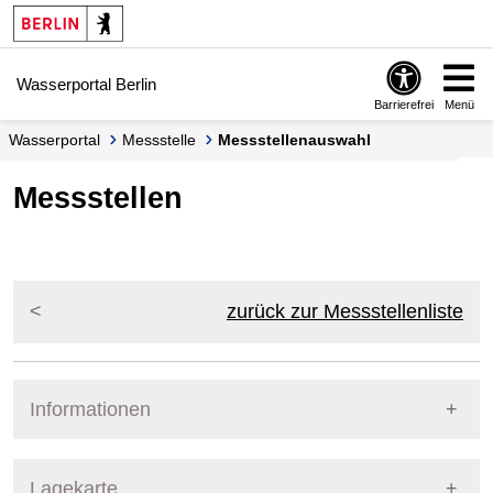
Springe zur Navigation
Springe zum Inhalt
Wasserportal Berlin
Barrierefrei
Menü
Wasserportal
Messstelle
Messstellenauswahl
Messstellen
zurück zur Messstellenliste
Informationen
Pegel Berlin
Lagekarte