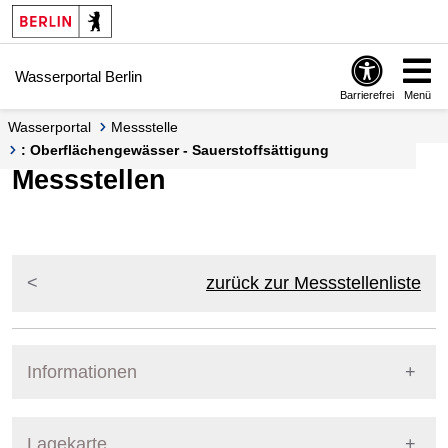
Springe zur Navigation
Springe zum Inhalt
Wasserportal Berlin
Barrierefrei
Menü
Wasserportal
Messstelle
: Oberflächengewässer - Sauerstoffsättigung
Messstellen
zurück zur Messstellenliste
Informationen
Pegel Berlin
Lagekarte