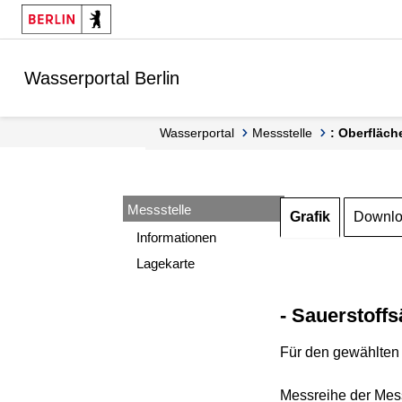
Springe zur Navigation
Springe zum Inhalt
Wasserportal Berlin
Wasserportal
Messstelle
: Oberfläch
Messstelle
Grafik
Downl
Informationen
Lagekarte
- Sauerstoffs
Für den gewählten 
Messreihe der Mess