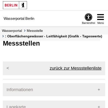
Springe zur Navigation
Springe zum Inhalt
Wasserportal Berlin
Barrierefrei
Menü
Wasserportal
Messstelle
: Oberflächengewässer - Leitfähigkeit (Grafik - Tageswerte)
Messstellen
zurück zur Messstellenliste
Informationen
Pegel Berlin
Lagekarte