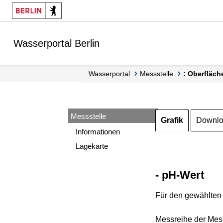
Springe zur Navigation
Springe zum Inhalt
Wasserportal Berlin
Wasserportal
Messstelle
: Oberfläch
Messstelle
Grafik
Downl
Informationen
Lagekarte
- pH-Wert
Für den gewählten 
Messreihe der Mess