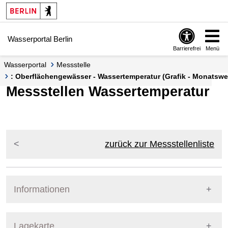
Springe zur Navigation
Springe zum Inhalt
Wasserportal Berlin
Barrierefrei
Menü
Wasserportal
Messstelle
: Oberflächengewässer - Wassertemperatur (Grafik - Monatswe
Messstellen Wassertemperatur
zurück zur Messstellenliste
Informationen
Pegel Berlin
Lagekarte