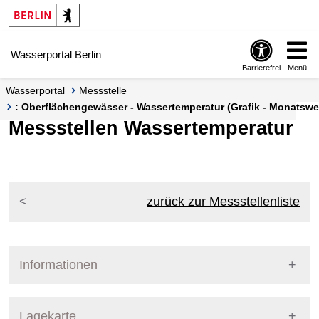
Springe zur Navigation
Springe zum Inhalt
Wasserportal Berlin
Barrierefrei
Menü
Wasserportal
Messstelle
: Oberflächengewässer - Wassertemperatur (Grafik - Monatswe
Messstellen Wassertemperatur
zurück zur Messstellenliste
Informationen
Pegel Berlin
Lagekarte