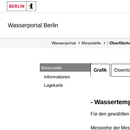
Springe zur Navigation
Springe zum Inhalt
Wasserportal Berlin
Wasserportal
Messstelle
: Oberfläch
Messstelle
Grafik
Downl
Informationen
Lagekarte
- Wassertemp
Für den gewählten 
Messreihe der Mess