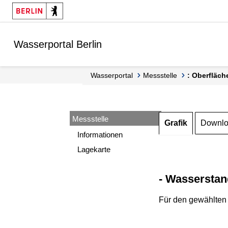
Springe zur Navigation
Springe zum Inhalt
Wasserportal Berlin
Wasserportal
Messstelle
: Oberfläch
Messstelle
Grafik
Downl
Informationen
Lagekarte
- Wasserstan
Für den gewählten 