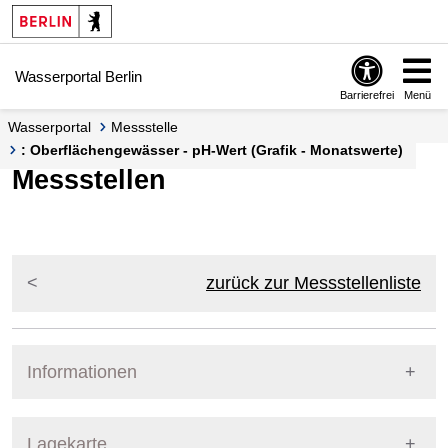
Springe zur Navigation
Springe zum Inhalt
Wasserportal Berlin
Barrierefrei
Menü
Wasserportal
Messstelle
: Oberflächengewässer - pH-Wert (Grafik - Monatswerte)
Messstellen
zurück zur Messstellenliste
Informationen
Pegel Berlin
Lagekarte