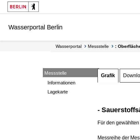
Springe zur Navigation
Springe zum Inhalt
Wasserportal Berlin
Wasserportal
Messstelle
: Oberfläch
Messstelle
Grafik
Downl
Informationen
Lagekarte
- Sauerstoffs
Für den gewählten 
Messreihe der Mess