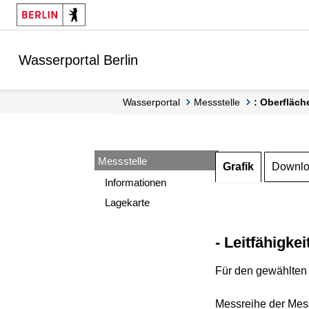
Springe zur Navigation
Springe zum Inhalt
Wasserportal Berlin
Wasserportal
Messstelle
: Oberfläch
Messstelle
Grafik
Downl
Informationen
Lagekarte
- Leitfähigkei
Für den gewählten 
Messreihe der Mess