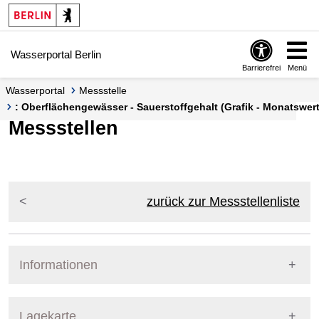
Springe zur Navigation
Springe zum Inhalt
Wasserportal Berlin
Barrierefrei
Menü
Wasserportal
Messstelle
: Oberflächengewässer - Sauerstoffgehalt (Grafik - Monatswert
Messstellen
zurück zur Messstellenliste
Informationen
Pegel Berlin
Lagekarte