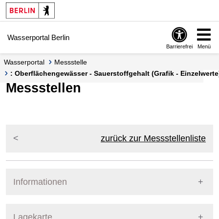
Springe zur Navigation
Springe zum Inhalt
Wasserportal Berlin
Barrierefrei
Menü
Wasserportal
Messstelle
: Oberflächengewässer - Sauerstoffgehalt (Grafik - Einzelwerte
Messstellen
zurück zur Messstellenliste
Informationen
Pegel Berlin
Lagekarte