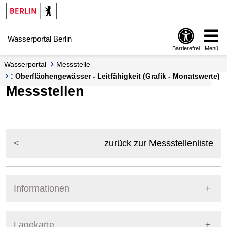
Springe zur Navigation
Springe zum Inhalt
Wasserportal Berlin
Barrierefrei
Menü
Wasserportal
Messstelle
: Oberflächengewässer - Leitfähigkeit (Grafik - Monatswerte)
Messstellen
zurück zur Messstellenliste
Informationen
Pegel Berlin
Lagekarte