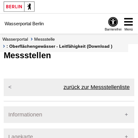
Springe zur Navigation
Springe zum Inhalt
Wasserportal Berlin
Barrierefrei
Menü
Wasserportal
Messstelle
: Oberflächengewässer - Leitfähigkeit (Download )
Messstellen
zurück zur Messstellenliste
Informationen
Pegel Berlin
Lagekarte