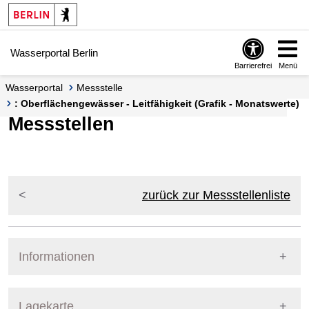
Springe zur Navigation
Springe zum Inhalt
Wasserportal Berlin
Barrierefrei
Menü
Wasserportal
Messstelle
: Oberflächengewässer - Leitfähigkeit (Grafik - Monatswerte)
Messstellen
zurück zur Messstellenliste
Informationen
Pegel Berlin
Lagekarte