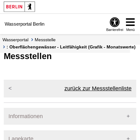
Springe zur Navigation
Springe zum Inhalt
Wasserportal Berlin
Barrierefrei
Menü
Wasserportal
Messstelle
: Oberflächengewässer - Leitfähigkeit (Grafik - Monatswerte)
Messstellen
zurück zur Messstellenliste
Informationen
Pegel Berlin
Lagekarte