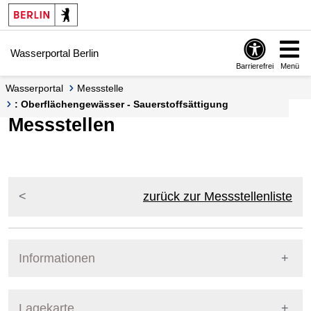
Springe zur Navigation
Springe zum Inhalt
Wasserportal Berlin
Barrierefrei
Menü
Wasserportal
Messstelle
: Oberflächengewässer - Sauerstoffsättigung
Messstellen
zurück zur Messstellenliste
Informationen
Pegel Berlin
Lagekarte