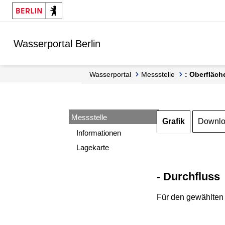
Springe zur Navigation
Springe zum Inhalt
Wasserportal Berlin
Wasserportal
Messstelle
: Oberfläch
Messstelle
Grafik
Downl
Informationen
Lagekarte
- Durchfluss
Für den gewählten 