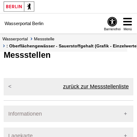
Springe zur Navigation
Springe zum Inhalt
Wasserportal Berlin
Barrierefrei
Menü
Wasserportal
Messstelle
: Oberflächengewässer - Sauerstoffgehalt (Grafik - Einzelwerte
Messstellen
zurück zur Messstellenliste
Informationen
Pegel Berlin
Lagekarte