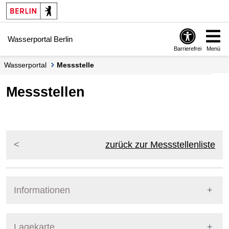
Springe zur Navigation
Springe zum Inhalt
Wasserportal Berlin
Barrierefrei
Menü
Wasserportal
Messstelle
Messstellen
zurück zur Messstellenliste
Informationen
Pegel Berlin
Lagekarte