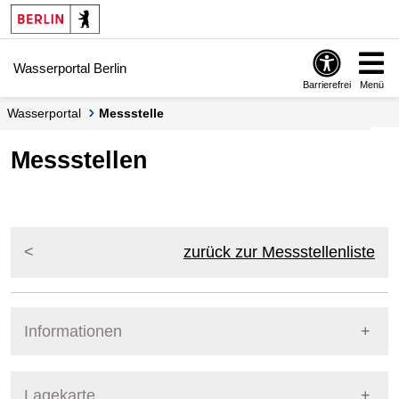
Springe zur Navigation
Springe zum Inhalt
Wasserportal Berlin
Barrierefrei
Menü
Wasserportal
Messstelle
Messstellen
zurück zur Messstellenliste
Informationen
Pegel Berlin
Lagekarte