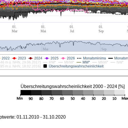
01.
01.
01.
01.
Mar
Mai
Jul
Sep
Mai
Sep
2022
2023
2024
2025
2026
Monatsminima
Monatsmi
46 m ü. NHN, 29.06.2017]
HW*
MHW*
MW*
MNW*
NW*
Überschreitungswahrscheinlichkeit
95 m ü. NHN, 18.02.2016]
Überschreitungswahrscheinlichkeit 2000 - 2024 [%]
ptwerte: 01.11.2010 - 31.10.2020