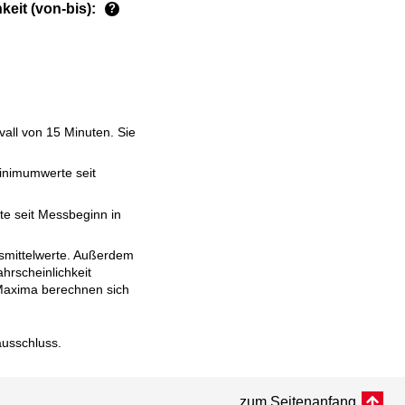
eit (von-bis):
?
vall von 15 Minuten. Sie
inimumwerte seit
e seit Messbeginn in
esmittelwerte. Außerdem
hrscheinlichkeit
d Maxima berechnen sich
ausschluss
.
zum Seitenanfang