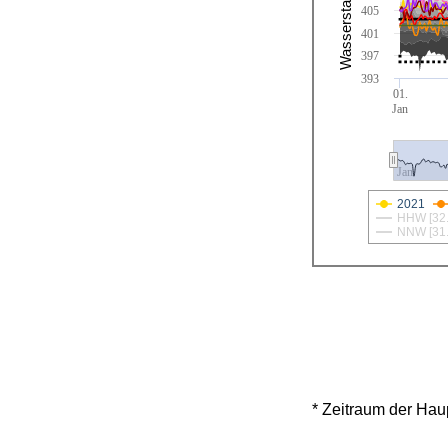
Wasserstand [cm]
405
401
397
393
01.
Jan
Jan
2021
HHW [32.
NNW [31.
* Zeitraum der Hau