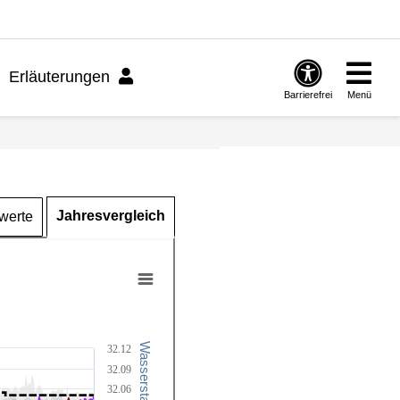
Erläuterungen
Barrierefrei
Menü
Jahresvergleich
werte
32.12
32.09
32.06