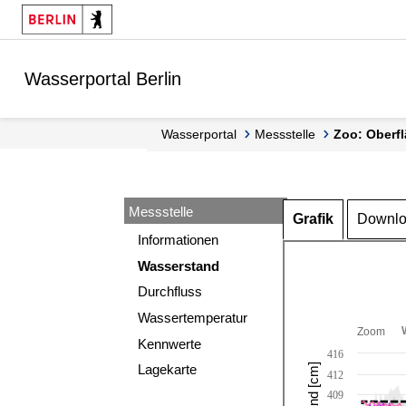
Springe zur Navigation
Springe zum Inhalt
Wasserportal Berlin
Wasserportal
Messstelle
Zoo: Oberf
Messstelle
Grafik
Downl
Informationen
Wasserstand
Durchfluss
Wassertemperatur
Zoom
Kennwerte
416
Lagekarte
412
409