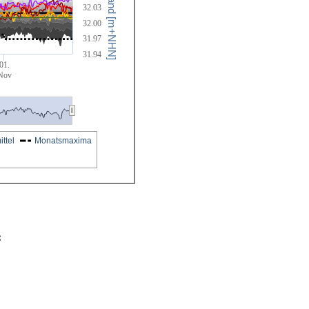
Wasserstand [m+NHN]
32.03
32.00
31.97
31.94
01.
Nov
ttel
Monatsmaxima