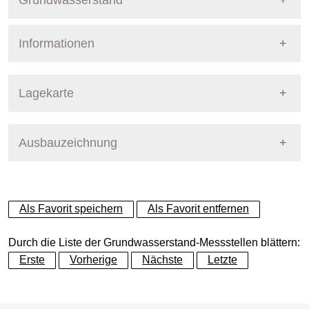
Grundwasserstand
Informationen
Pegel Berlin
Nummer
5011
Lagekarte
Bezirk
Pankow
Ausbauzeichnung
+
Betreiber
Senat
−
Ausprägung
GW-Stand
Als Favorit speichern
Als Favorit entfernen
Grundwasserleiter
Dynamische Grafik
Hauptgrundwasserleiter (G
Durch die Liste der Grundwasserstand-Messstellen blättern:
Erste
Vorherige
Nächste
Letzte
Geländeoberkante (GOK)
52.64
(m ü. NHN)