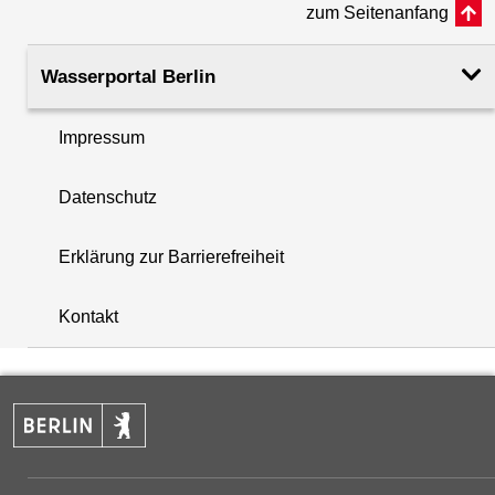
zum Seitenanfang
Rohroberkante
53.13
(m ü. NHN)
Wasserportal Berlin
Filteroberkante
32.65
Impressum
(m u. GOK)
i
Datenschutz
Filterunterkante
38.00
+
(m u. GOK)
Erklärung zur Barrierefreiheit
−
Rechtswert (UTM 33 N)
392872.23
Kontakt
Hochwert (UTM 33 N)
5822530.90