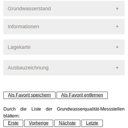
Grundwasserstand
Informationen
Pegel Berlin
Nummer
5011
Lagekarte
Bezirk
Pankow
Ausbauzeichnung
+
Betreiber
Senat
−
Ausprägung
GW-Stand
Als Favorit speichern
Als Favorit entfernen
Grundwasserleiter
Dynamische Grafik
Hauptgrundwasserleiter (G
Durch die Liste der Grundwasserqualität-Messstellen
blättern:
Erste
Vorherige
Nächste
Letzte
Geländeoberkante (GOK)
52.64