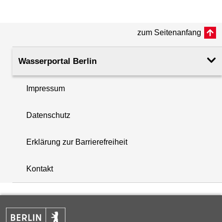
(m ü. NHN)
zum Seitenanfang
Rohroberkante
53.13
(m ü. NHN)
Wasserportal Berlin
Filteroberkante
32.65
(m u. GOK)
Impressum
i
Filterunterkante
38.00
Datenschutz
+
(m u. GOK)
−
Erklärung zur Barrierefreiheit
Rechtswert (UTM 33 N)
392872.23
Kontakt
Hochwert (UTM 33 N)
5822530.90