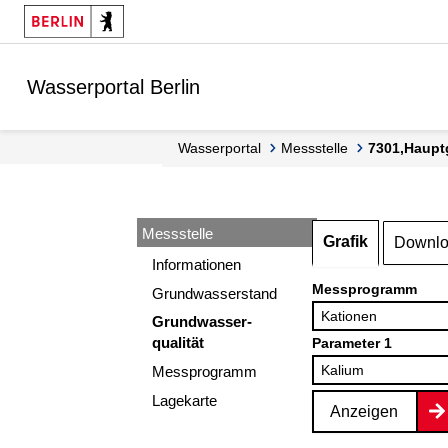
Springe zur Navigation
Springe zum Inhalt
Wasserportal Berlin
Wasserportal
Messstelle
7301,Haupt
Messstelle
Grafik
Downl
Informationen
Messprogramm
Grundwasserstand
Grundwasser-
qualität
Parameter 1
Messprogramm
Lagekarte
Anzeigen