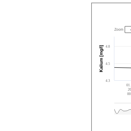
Zoom
4.8
Kalium [mg/l]
4.5
4.3
01.
2
00