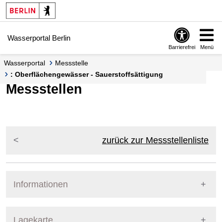
Springe zur Navigation
Springe zum Inhalt
Wasserportal Berlin
Barrierefrei
Menü
Wasserportal
Messstelle
: Oberflächengewässer - Sauerstoffsättigung
Messstellen
zurück zur Messstellenliste
Informationen
Pegel Berlin
Lagekarte