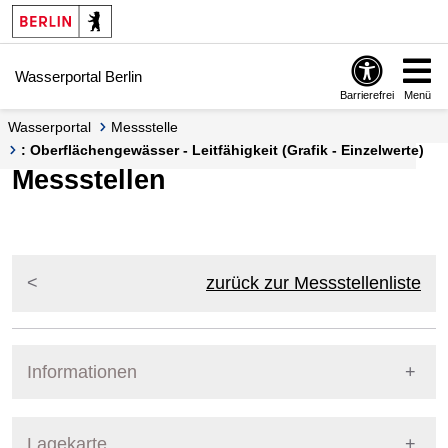
Springe zur Navigation
Springe zum Inhalt
Wasserportal Berlin
Barrierefrei
Menü
Wasserportal
Messstelle
: Oberflächengewässer - Leitfähigkeit (Grafik - Einzelwerte)
Messstellen
zurück zur Messstellenliste
Informationen
Pegel Berlin
Lagekarte