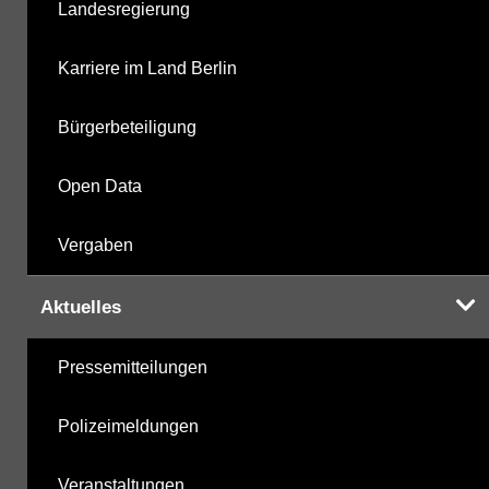
Landesregierung
nicht gruppierte Parameter
22.10.2025
Karriere im Land Berlin
Berechnete Werte
22.10.2025
Bürgerbeteiligung
metabolite PBSM
22.10.2025
Open Data
Labor
22.10.2025
Vergaben
Aktuelles
Hinweis:
Daten zur Grundwasserqualität stehen
Pressemitteilungen
Ihnen in der Desktopversion des Wasserportals
zur Verfügung
Polizeimeldungen
Veranstaltungen