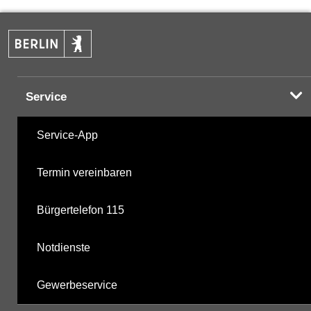
PAK
22.10.2025
Halogenorganika
15.11.2021
Service
Halogenorganika 2
15.11.2021
Service-App
sonstige N-Pestizide
15.11.2021
Termin vereinbaren
Triazine
15.11.2021
Bürgertelefon 115
Triazine 2
29.10.2018
Notdienste
polychlorierte Biphenyle
08.10.2002
Gewerbeservice
Phosphorsäurederivate
15.11.2021