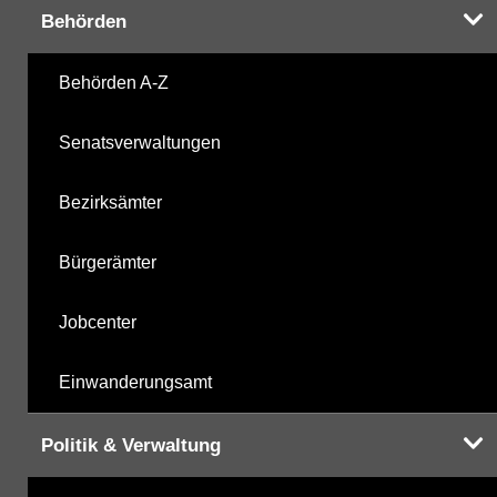
Behörden
Chlorbenzole
06.04.2000
Behörden A-Z
mikrobiologische Parameter
15.11.2021
Senatsverwaltungen
Harnstoffderivate
15.11.2021
Bezirksämter
Carbonsäurederivate
15.11.2021
Bürgerämter
Sonstige
15.11.2021
Jobcenter
Sonstige PBSM
15.11.2021
Einwanderungsamt
Komplexbildner
22.10.2025
Politik & Verwaltung
Humanpharmaka
15.11.2021