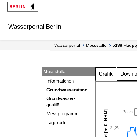
Springe zur Navigation
Springe zum Inhalt
Wasserportal Berlin
Wasserportal
Messstelle
5138,Haupt
Messstelle
Grafik
Downl
Informationen
Grundwasserstand
Grundwasser-
qualität
Zoom
Messprogramm
Lagekarte
31,25