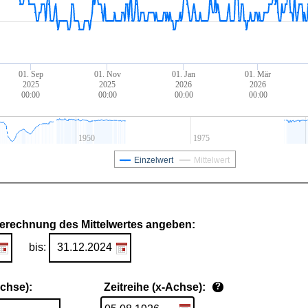
01. Sep
01. Nov
01. Jan
01. Mär
2025
2025
2026
2026
00:00
00:00
00:00
00:00
1950
1975
Einzelwert
Mittelwert
Berechnung des Mittelwertes angeben:
bis:
Achse):
Zeitreihe (x-Achse):
?