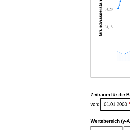
Grundwasserstand [m ü. NHN]
31,20
31,15
Zeitraum für die 
von:
Wertebereich (y-