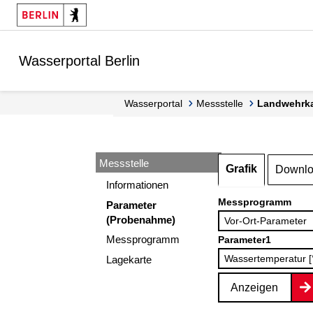
Springe zur Navigation
Springe zum Inhalt
Wasserportal Berlin
Wasserportal
Messstelle
Landwehrka
Messstelle
Grafik
Downl
Informationen
Messprogramm
Parameter
(Probenahme)
Messprogramm
Parameter1
Lagekarte
Anzeigen