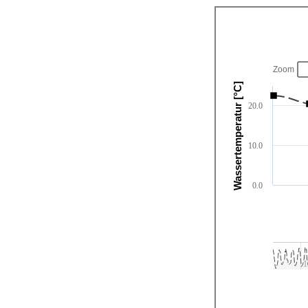
Zoom
Wassertemperatur [°C]
20.0
10.0
0.0
1