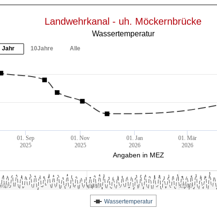
Landwehrkanal - uh. Möckernbrücke
Wassertemperatur
Jahr
10Jahre
Alle
01. Sep
01. Nov
01. Jan
01. Mär
2025
2025
2026
2026
Angaben in MEZ
960
1980
2000
Wassertemperatur