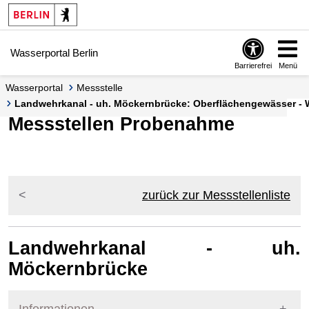
Springe zur Navigation
Springe zum Inhalt
Wasserportal Berlin
Barrierefrei
Menü
Wasserportal
Messstelle
Landwehrkanal - uh. Möckernbrücke: Oberflächengewässer - W
Messstellen Probenahme
zurück zur Messstellenliste
Landwehrkanal - uh.
Möckernbrücke