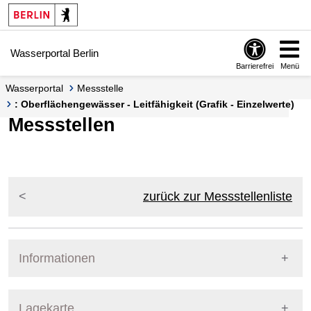
Springe zur Navigation
Springe zum Inhalt
Wasserportal Berlin
Barrierefrei
Menü
Wasserportal
Messstelle
: Oberflächengewässer - Leitfähigkeit (Grafik - Einzelwerte)
Messstellen
zurück zur Messstellenliste
Informationen
Pegel Berlin
Lagekarte